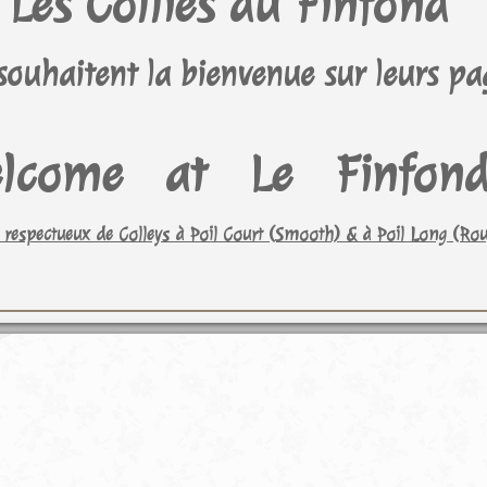
Les Collies du Finfond
souhaitent la bienvenue sur leurs pa
lcome at Le Finfond
 respectueux de Colleys à Poil Court (Smooth) & à Poil Long (Ro