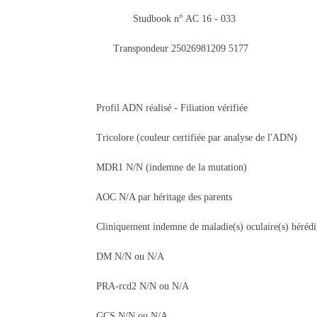
Studbook n° AC 16 - 033
Transpondeur 25026981209 5177
Profil ADN réalisé - Filiation vérifiée
Tricolore (couleur certifiée par analyse de l'ADN)
MDR1 N/N (indemne de la mutation)
AOC N/A par héritage des parents
Cliniquement indemne de maladie(s) oculaire(s) héréditai
DM N/N ou N/A
PRA-rcd2 N/N ou N/A
GCS N/N ou N/A