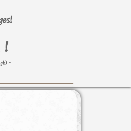
ges!
 !
ugh)
~