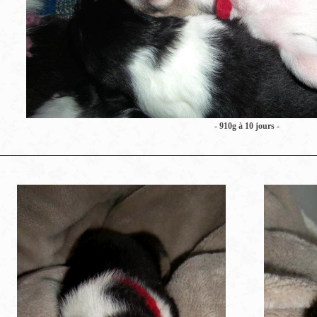
- 910g à 10 jours -