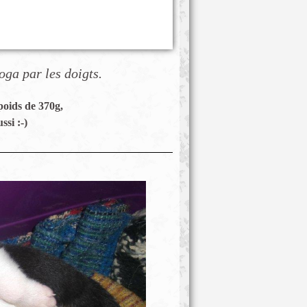
oga par les doigts.
poids de 370g,
ssi :-)