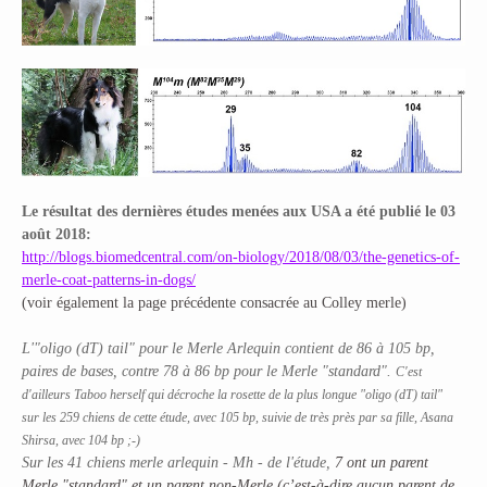
Le résultat des dernières études menées aux USA a été publié le 03
août 2018:
http://blogs.biomedcentral.com/on-biology/2018/08/03/the-genetics-of-
merle-coat-patterns-in-dogs/
(voir également la page précédente consacrée au Colley merle)
L'"oligo (dT) tail" pour le Merle Arlequin contient de 86 à 105 bp,
paires de bases, contre 78 à 86 bp pour le Merle "standard".
C'est
d'ailleurs Taboo herself qui décroche la rosette de la plus longue "oligo (dT) tail"
sur les 259 chiens de cette étude, avec 105 bp, suivie de très près par sa fille, Asana
Shirsa, avec 104 bp ;-)
Sur les 41 chiens merle arlequin - Mh - de l'étude,
7 ont un parent
Merle "standard" et un parent non-Merle (c’est-à-dire aucun parent de