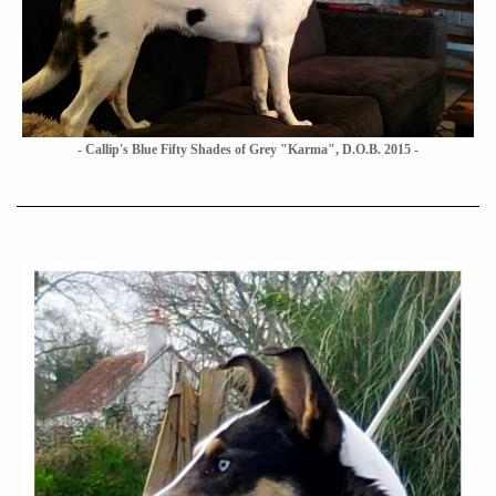
- Callip's Blue Fifty Shades of Grey "Karma", D.O.B. 2015 -